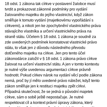
18 odst. 1 zákona tak církve v postavení žalobce musí
tvrdit a prokazovat zákonné podmínky pro vydání
žalovaného majetku do jejího vlastnictví, když zákon
směřuje k tomuto vydání (majetkovému vypořádání s
církvemi), a nikoli jen ke zpochybnění vlastnického práva
stávajícího vlastníka a určení vlastnického práva na
straně státu. Účelem § 18 odst. 1 zákona je soudně za
zde uvedených podmínek konstatovat vlastnické právo
státu, to však jen z důvodu následného převodu
dotčeného majetku na církve. Jen pro tento účel
zákonodárce založil v § 18 odst. 1 zákona právo církve
žalovat na určení vlastnictví státu. A jen v tomto kontextu
je nutné výše uvedenou argumentaci církve právně
hodnotit. Pokud církev nárok na vydání věcí podle zákona
nemá, proč by jí mělo uvedené právo náležet, když tento
zákon směřuje jen k restituci majetku zpět církvi.
Případná skutečnost, že se jedná o původní majetek
církve, sám o sobě ještě nepostačuje. Je nutné
respektovat cíl a kontext právní úpravy zákona, který