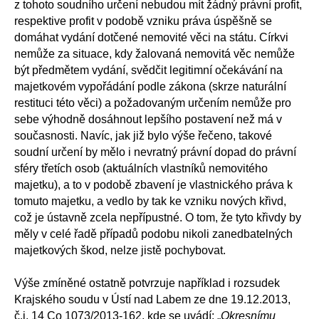
z tohoto soudního určení nebudou mít žádný právní profit,
respektive profit v podobě vzniku práva úspěšně se
domáhat vydání dotčené nemovité věci na státu. Církvi
nemůže za situace, kdy žalovaná nemovitá věc nemůže
být předmětem vydání, svědčit legitimní očekávání na
majetkovém vypořádání podle zákona (skrze naturální
restituci této věci) a požadovaným určením nemůže pro
sebe výhodně dosáhnout lepšího postavení než má v
současnosti. Navíc, jak již bylo výše řečeno, takové
soudní určení by mělo i nevratný právní dopad do právní
sféry třetích osob (aktuálních vlastníků nemovitého
majetku), a to v podobě zbavení je vlastnického práva k
tomuto majetku, a vedlo by tak ke vzniku nových křivd,
což je ústavně zcela nepřípustné. O tom, že tyto křivdy by
měly v celé řadě případů podobu nikoli zanedbatelných
majetkových škod, nelze jistě pochybovat.
Výše zmíněné ostatně potvrzuje například i rozsudek
Krajského soudu v Ústí nad Labem ze dne 19.12.2013,
č.j. 14 Co 1073/2013-162, kde se uvádí: „
Okresnímu