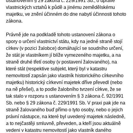
ustanovením § 29 zákona č. 229/1991 Sb., o úpravě
vlastnických vztahů k půdě a jinému zemědělskému
majetku, ve znění účinném do dne nabytí účinnosti tohoto
zákona.
Právně jde na podkladě tohoto ustanovení zákona o
spory o určení vlastnictví státu, kdy na jedné straně stojí
církev (v pozici žalobce) domáhající se soudního určení,
že stát je vlastníkem jí blíže vymezeného majetku, a na
straně druhé třetí osoby (v postavení žalovaného), na
které stát (respektive subjekt, který byl v katastru
nemovitostí zapsán jako vlastník historického církevního
majetku) historický církevní majetek dříve převedl (nebo
na ně přešel), a to podle žalobního tvrzení církve, že se
tak stalo v rozporu s ustanovením § 3 zákona č. 92/1991
Sb. nebo § 29 zákona č. 229/1991 Sb. V praxi pak jde na
straně žalovaného buď přímo o tyto osoby, nebo o jejich
právní nástupce, na které byl uvedený majetek následně,
a to nejčastěji smluvně, převeden, a kteří jsou aktuálně
vedeni v katastru nemovitostí jako vlastník daného