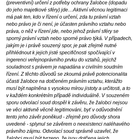
(preventivní) určení z potřeby ochrany žalobce (dopadu
do jeho majetkové sféry) jde…Aktivní věcnou legitimaci
má pak ten, kdo v řízení o určení, zda tu právní vztah
nebo právo je či není, je účasten právního vztahu nebo
práva, o něž v řízení jde, nebo jehož právní sféry se
sporný právní vztah nebo sporné právo týká. V případech,
jakým je i právě souzený spor, je pak zřejmě nutné
přihlédnout k jejich jisté specifičnosti spočívající v
ingerenci veřejnoprávního prvku do vztahů, jejichž
souladnost s právem je napadána v civilním soudním
řízení. Z těchto důvodů se zkoumá právě potencionalita
účasti žalobce na dotčeném právním vztahu, kterážto
musí být naplněna s vysokou mírou jistoty a určitosti, a to
v každém konkrétním případě individuálně
.
V souzeném
sporu odvolací soud dospěl k závěru, že žalobci nejsou
ve věci aktivně věcně legitimováni, byť v odůvodnění
tento jeho závěr poněkud - zřejmě pro důvody shora
uvedené - splynul se závěrem o neexistenci naléhavého
právního zájmu. Odvolací soud správně uzavřel, že
žalobci musí být tvrzeno, že jsou dotčena jejich