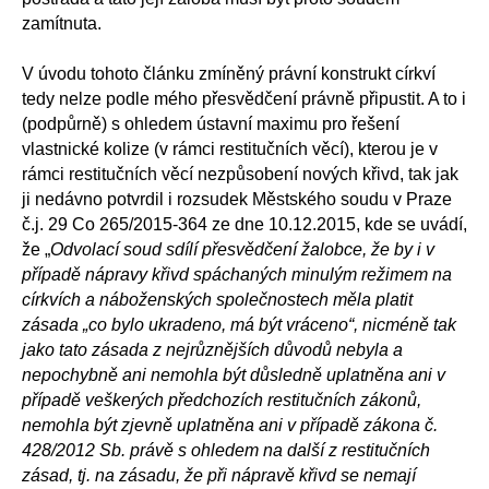
zamítnuta.
V úvodu tohoto článku zmíněný právní konstrukt církví
tedy nelze podle mého přesvědčení právně připustit. A to i
(podpůrně) s ohledem ústavní maximu pro řešení
vlastnické kolize (v rámci restitučních věcí), kterou je v
rámci restitučních věcí nezpůsobení nových křivd, tak jak
ji nedávno potvrdil i rozsudek Městského soudu v Praze
č.j. 29 Co 265/2015-364 ze dne 10.12.2015, kde se uvádí,
že „
Odvolací soud sdílí přesvědčení žalobce, že by i v
případě nápravy křivd spáchaných minulým režimem na
církvích a náboženských společnostech měla platit
zásada „co bylo ukradeno, má být vráceno“, nicméně tak
jako tato zásada z nejrůznějších důvodů nebyla a
nepochybně ani nemohla být důsledně uplatněna ani v
případě veškerých předchozích restitučních zákonů,
nemohla být zjevně uplatněna ani v případě zákona č.
428/2012 Sb. právě s ohledem na další z restitučních
zásad, tj. na zásadu, že při nápravě křivd se nemají