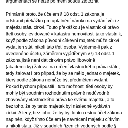
argumentací se nelze po mém soudu ztotožnit.
Primárně proto, že účelem § 18 odst. 1 zákona je
odstranit překážku pro uplatnění nároku na vydání věci z
majetku státu církvi. Touto překážkou je vlastnické právo
třetí osoby, evidované v katastru nemovitostí jako vlastník,
když podle zákona původní církevní majetek může církvi
vydat jen stát, nikoli tato třetí osoba. Vyjdeme-li pak z
uvedeného účelu, záměrem vyjádřeným v § 18 odst. 1
zákona jistě není dát církvím právo libovolně
(akademicky) žalovat na určení vlastnického práva státu,
tedy žalovat i pro případ, že by se mělo jednat o majetek,
který podle zákona nemůže být předmětem vydání.
Pokud bychom připustili i tuto možnost, třetí osoby by
mohly být soudním rozhodnutím právně nedůvodně
zbavovány vlastnického práva ke svému majetku, a to
bez toho, že by tento majetek byl následně vydáván
církvi. A tedy, bez toho, že by byl touto cestou účel zákona
naplněn, když tímto účelem je navrácení majetku církvím,
a nikoli státu. Již v soudních řízeních vedených podle §