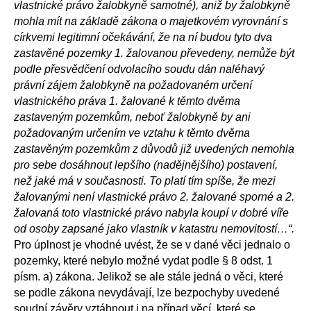
vlastnické právo žalobkyně samotné), aniž by žalobkyně
mohla mít na základě zákona o majetkovém vyrovnání s
církvemi legitimní očekávání, že na ní budou tyto dva
zastavěné pozemky 1. žalovanou převedeny, nemůže být
podle přesvědčení odvolacího soudu dán naléhavý
právní zájem žalobkyně na požadovaném určení
vlastnického práva 1. žalované k těmto dvěma
zastaveným pozemkům, neboť žalobkyně by ani
požadovaným určením ve vztahu k těmto dvěma
zastavěným pozemkům z důvodů již uvedených nemohla
pro sebe dosáhnout lepšího (nadějnějšího) postavení,
než jaké má v současnosti. To platí tím spíše, že mezi
žalovanými není vlastnické právo 2. žalované sporné a 2.
žalovaná toto vlastnické právo nabyla koupí v dobré víře
od osoby zapsané jako vlastník v katastru nemovitostí…“.
Pro úplnost je vhodné uvést, že se v dané věci jednalo o
pozemky, které nebylo možné vydat podle § 8 odst. 1
písm. a) zákona. Jelikož se ale stále jedná o věci, které
se podle zákona nevydávají, lze bezpochyby uvedené
soudní závěry vztáhnout i na případ věcí, které se