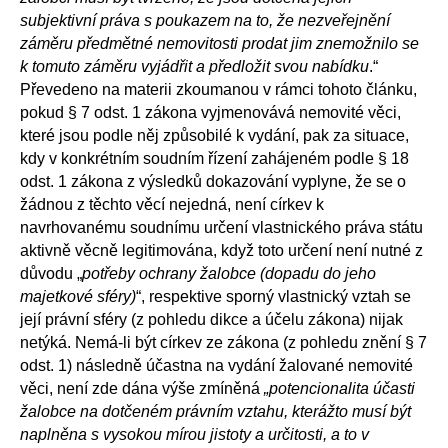
subjektivní práva s poukazem na to, že nezveřejnění
záměru předmětné nemovitosti prodat jim znemožnilo se
k tomuto záměru vyjádřit a předložit svou nabídku
.“
Převedeno na materii zkoumanou v rámci tohoto článku,
pokud § 7 odst. 1 zákona vyjmenovává nemovité věci,
které jsou podle něj způsobilé k vydání, pak za situace,
kdy v konkrétním soudním řízení zahájeném podle § 18
odst. 1 zákona z výsledků dokazování vyplyne, že se o
žádnou z těchto věcí nejedná, není církev k
navrhovanému soudnímu určení vlastnického práva státu
aktivně věcně legitimována, když toto určení není nutné z
důvodu „
potřeby ochrany žalobce (dopadu do jeho
majetkové sféry)
“, respektive sporný vlastnický vztah se
její právní sféry (z pohledu dikce a účelu zákona) nijak
netýká. Nemá-li být církev ze zákona (z pohledu znění § 7
odst. 1) následně účastna na vydání žalované nemovité
věci, není zde dána výše zmíněná
„potencionalita účasti
žalobce na dotčeném právním vztahu, kterážto musí být
naplněna s vysokou mírou jistoty a určitosti, a to v