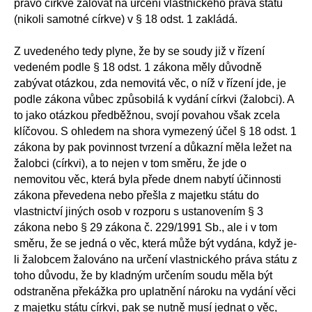
právo církve žalovat na určení vlastnického práva státu
(nikoli samotné církve) v § 18 odst. 1 zakládá.
Z uvedeného tedy plyne, že by se soudy již v řízení
vedeném podle § 18 odst. 1 zákona měly důvodně
zabývat otázkou, zda nemovitá věc, o níž v řízení jde, je
podle zákona vůbec způsobilá k vydání církvi (žalobci). A
to jako otázkou předběžnou, svojí povahou však zcela
klíčovou. S ohledem na shora vymezený účel § 18 odst. 1
zákona by pak povinnost tvrzení a důkazní měla ležet na
žalobci (církvi), a to nejen v tom směru, že jde o
nemovitou věc, která byla přede dnem nabytí účinnosti
zákona převedena nebo přešla z majetku státu do
vlastnictví jiných osob v rozporu s ustanovením § 3
zákona nebo § 29 zákona č. 229/1991 Sb., ale i v tom
směru, že se jedná o věc, která může být vydána, když je-
li žalobcem žalováno na určení vlastnického práva státu z
toho důvodu, že by kladným určením soudu měla být
odstraněna překážka pro uplatnění nároku na vydání věci
z majetku státu církvi, pak se nutně musí jednat o věc,