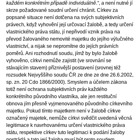
každém konkrétním případě individuálně
.
“
, a není nutné jí
skrze požadované soudní určení chránit. Církev za
popsané situace není dotčena na svých subjektivních
právech, když vyhovění její určovací žalobě, a tedy určení
vlastnického práva státu, jí nepřivodí vznik práva na
převod žalovaného nemovité majetku do jejího výlučného
vlastnictví, a nijak se nepromítne do jejích právních
poměrů. Ani rozhodnutí soudu, jímž by bylo žalobě
vyhověno, církvi nemůže zajistit (ve srovnání se
stávajícím stavem) příznivější postavení (srovnej též
rozsudek Nejvyššího soudu ČR ze dne ze dne 26.6.2002,
sp. zn. 20 Cdo 1866/2000). Smyslem a účelem zákona
totiž není ochrana subjektivních práv každého
konkrétního původního vlastníka, ale jen restituční
obnova jím přesně vyjmenovaného původního církevního
majetku. Pokud tímto majetkem není v žalobě církve
označený majetek, nemůže církvi svědčit uvedená věcná
legitimace k navrhovanému určení vlastnického práva
státu, respektive církev tuto legitimaci k podání žaloby
postrádá a tato její žaloba musí být proto soudem