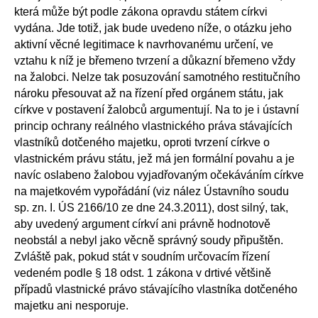
která může být podle zákona opravdu státem církvi
vydána. Jde totiž, jak bude uvedeno níže, o otázku jeho
aktivní věcné legitimace k navrhovanému určení, ve
vztahu k níž je břemeno tvrzení a důkazní břemeno vždy
na žalobci. Nelze tak posuzování samotného restitučního
nároku přesouvat až na řízení před orgánem státu, jak
církve v postavení žalobců argumentují. Na to je i ústavní
princip ochrany reálného vlastnického práva stávajících
vlastníků dotčeného majetku, oproti tvrzení církve o
vlastnickém právu státu, jež má jen formální povahu a je
navíc oslabeno žalobou vyjadřovaným očekáváním církve
na majetkovém vypořádání (viz nález Ústavního soudu
sp. zn. I. ÚS 2166/10 ze dne 24.3.2011), dost silný, tak,
aby uvedený argument církví ani právně hodnotově
neobstál a nebyl jako věcně správný soudy připuštěn.
Zvláště pak, pokud stát v soudním určovacím řízení
vedeném podle § 18 odst. 1 zákona v drtivé většině
případů vlastnické právo stávajícího vlastníka dotčeného
majetku ani nesporuje.