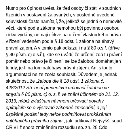
Nutno pro úplnost uvést, že třetí osoby či stát, v soudních
řízeních v postavení žalovaných, v posledně uvedené
souvislosti často namítají, že, jelikož se jedná o nemovité
věci, které podle zákona nemohou být povinnou osobou
církvi vydány, nemají církve na určení vlastnického práva
v řízení vedeném podle § 18 odst. 1 zákona naléhavý
právní zájem. A v tomto pak odkazují na § 80 o.s.ř. (dříve
§ 80 písm. c) o.s.ř.), kde se uvádí, že určení, zda tu právní
poměr nebo právo je či není, se lze žalobou domáhat jen
tehdy, je-li na tom naléhavý právní zájem. Ani s touto
argumentací nelze zcela souhlasit. Důvodem je jednak
skutečnost, že „
žaloba dle § 18 odst. 1 zákona č.
428/2012 Sb. není preventivní určovací žalobou ve
smyslu § 80 písm. c) o. s. ř. ve znění účinném do 31. 12.
2013, nýbrž zvláštním návrhem určovací povahy
opírajícím se o výslovné zákonné zmocnění, a její
úspěšné podání tedy nelze podmiňovat prokázáním
naléhavého právního zájmu“
, jak judikoval Nejvyšší soud
ČR v již shora zmíněném rozsudku sp. zn. 28 Cdo