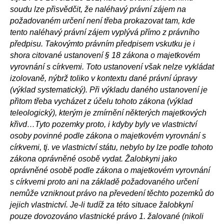
soudu lze přisvědčit, že naléhavý právní zájem na
požadovaném určení není třeba prokazovat tam, kde
tento naléhavý právní zájem vyplývá přímo z právního
předpisu. Takovýmto právním předpisem vskutku je i
shora citované ustanovení § 18 zákona o majetkovém
vyrovnání s církvemi. Toto ustanovení však nelze vykládat
izolovaně, nýbrž toliko v kontextu dané právní úpravy
(výklad systematický). Při výkladu daného ustanovení je
přitom třeba vycházet z účelu tohoto zákona (výklad
teleologický), kterým je zmírnění některých majetkových
křivd…Tyto pozemky proto, i kdyby byly ve vlastnictví
osoby povinné podle zákona o majetkovém vyrovnání s
církvemi, tj. ve vlastnictví státu, nebylo by lze podle tohoto
zákona oprávněné osobě vydat. Žalobkyni jako
oprávněné osobě podle zákona o majetkovém vyrovnání
s církvemi proto ani na základě požadovaného určení
nemůže vzniknout právo na převedení těchto pozemků do
jejich vlastnictví. Je-li tudíž za této situace žalobkyní
pouze dovozováno vlastnické právo 1. žalované (nikoli