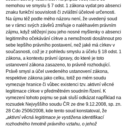
nemohou ve smyslu § 7 odst. 1 zákona vydat pro absenci
znaku funkční souvislosti či zvláštní účelové určenosti.
Na újmu též podle mého názoru není, že uvedený soud
se v rámci svých závěrů zmiňuje o naléhavém právním
zájmu, když stěžejní jsou jeho nosné myšlenky o absenci
legitimního očekávání církve a nemožnosti dosáhnout pro
sebe lepšího právního postavení, než jaké má církev v
současnosti, což je z pohledu smyslu a účelu § 18 odst. 1
zákona, a kontextu právní úpravy, do které je toto
ustanovení zákona zasazeno, to právně rozhodující.
Právě smysl a účel uvedeného ustanovení zákona,
respektive zákona jako celku, totiž po mém soudu
vymezuje hranice či vůbec existenci tzv. aktivní věcné
legitimace církve v předmětném soudním řízení. K
vymezení tohoto pojmu se pak sluší odkázat například na
rozsudek Nejvyššího soudu ČR ze dne 9.12.2008, sp. zn.
28 Cdo 2506/2008, kde tento soud konstatoval, že
„
aktivní věcná legitimace je vystižena identifikací
rozhodného hmotně právního vztahu, o jehož