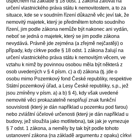
úspěchem na základě § 18 odst. 1 zákona žalovat na
určení vlastnického práva státu k nemovitostem, a to za
situace, kde se v soudním řízení důkazně věc jeví tak, že
nemovitý majetek, který je předmětem tohoto soudního
řízení, jim podle zákona nemůže být nakonec ani vydán,
neboť se jedná o majetek, který se jim podle zákona
nevydává. Právně jde zejména (a zřejmě nejčastěji) o
případy, kdy církve podle § 18 odst. 1 zákona žalují na
určení vlastnického práva státu k nemovitým věcem, ve
vztahu k nimž by povinnou osobou měla být některá z
osob uvedených v § 4 písm. c) a d) zákona (tj. jde o
osobu mimo Pozemkový fond České republiky, respektive
Státní pozemkový úřad, a Lesy České republiky, s.p., jež
jsou zmíněny v písm. a) a b) § 4), kdy však uvedené
nemovité věci prokazatelně nesplňují znak funkční
souvislosti (který je dán například u pozemku pod farou)
nebo zvláštní účelové určenosti (který je dán například u
budovy, jež sloužila jako motlitebna), tak jak je vymezuje
§ 7 odst. 1 zákona, a neměly by tak být podle tohoto
ustanovení zákona (na základě argumentu z opaku) církvi