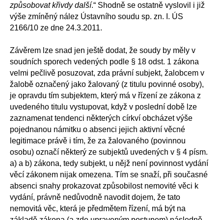
způsobovat křivdy další
.“ Shodně se ostatně vyslovil i již
výše zmíněný nález Ústavního soudu sp. zn. I. ÚS
2166/10 ze dne 24.3.2011.
Závěrem lze snad jen ještě dodat, že soudy by měly v
soudních sporech vedených podle § 18 odst. 1 zákona
velmi pečlivě posuzovat, zda právní subjekt, žalobcem v
žalobě označený jako žalovaný (z titulu povinné osoby),
je opravdu tím subjektem, který má v řízení ze zákona z
uvedeného titulu vystupovat, když v poslední době lze
zaznamenat tendenci některých církví obcházet výše
pojednanou námitku o absenci jejich aktivní věcné
legitimace právě i tím, že za žalovaného (povinnou
osobu) označí některý ze subjektů uvedených v § 4 písm.
a) a b) zákona, tedy subjekt, u nějž není povinnost vydání
věcí zákonem nijak omezena. Tím se snaží, při současné
absenci snahy prokazovat způsobilost nemovité věci k
vydání, právně nedůvodně navodit dojem, že tato
nemovitá věc, která je předmětem řízení, má být na
základě zákona (a zde upraveným postupem) následně