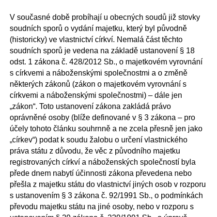
V současné době probíhají u obecných soudů již stovky
soudních sporů o vydání majetku, který byl původně
(historicky) ve vlastnictví církví. Nemalá část těchto
soudních sporů je vedena na základě ustanovení § 18
odst. 1 zákona č. 428/2012 Sb., o majetkovém vyrovnání
s církvemi a náboženskými společnostmi a o změně
některých zákonů (zákon o majetkovém vyrovnání s
církvemi a náboženskými společnostmi) – dále jen
„zákon“. Toto ustanovení zákona zakládá právo
oprávněné osoby (blíže definované v § 3 zákona – pro
účely tohoto článku souhrnně a ne zcela přesně jen jako
„církev“) podat k soudu žalobu o určení vlastnického
práva státu z důvodu, že věc z původního majetku
registrovaných církví a náboženských společností byla
přede dnem nabytí účinnosti zákona převedena nebo
přešla z majetku státu do vlastnictví jiných osob v rozporu
s ustanovením § 3 zákona č. 92/1991 Sb., o podmínkách
převodu majetku státu na jiné osoby, nebo v rozporu s