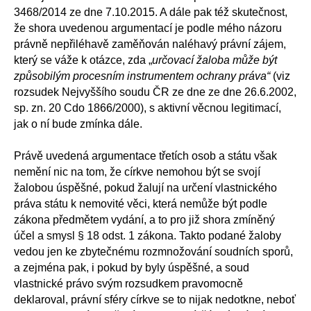
3468/2014 ze dne 7.10.2015. A dále pak též skutečnost,
že shora uvedenou argumentací je podle mého názoru
právně nepřiléhavě zaměňován naléhavý právní zájem,
který se váže k otázce, zda „
určovací žaloba může být
způsobilým procesním instrumentem ochrany práva“
(viz
rozsudek Nejvyššího soudu ČR ze dne ze dne 26.6.2002,
sp. zn. 20 Cdo 1866/2000), s aktivní věcnou legitimací,
jak o ní bude zmínka dále.
Právě uvedená argumentace třetích osob a státu však
nemění nic na tom, že církve nemohou být se svojí
žalobou úspěšné, pokud žalují na určení vlastnického
práva státu k nemovité věci, která nemůže být podle
zákona předmětem vydání, a to pro již shora zmíněný
účel a smysl § 18 odst. 1 zákona. Takto podané žaloby
vedou jen ke zbytečnému rozmnožování soudních sporů,
a zejména pak, i pokud by byly úspěšné, a soud
vlastnické právo svým rozsudkem pravomocně
deklaroval, právní sféry církve se to nijak nedotkne, neboť