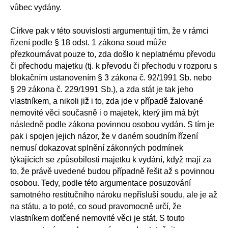
vůbec vydány.
Církve pak v této souvislosti argumentují tím, že v rámci
řízení podle § 18 odst. 1 zákona soud může
přezkoumávat pouze to, zda došlo k neplatnému převodu
či přechodu majetku (tj. k převodu či přechodu v rozporu s
blokačním ustanovením § 3 zákona č. 92/1991 Sb. nebo
§ 29 zákona č. 229/1991 Sb.), a zda stát je tak jeho
vlastníkem, a nikoli již i to, zda jde v případě žalované
nemovité věci současně i o majetek, který jim má být
následně podle zákona povinnou osobou vydán. S tím je
pak i spojen jejich názor, že v daném soudním řízení
nemusí dokazovat splnění zákonných podmínek
týkajících se způsobilosti majetku k vydání, když mají za
to, že právě uvedené budou případně řešit až s povinnou
osobou. Tedy, podle této argumentace posuzování
samotného restitučního nároku nepřísluší soudu, ale je až
na státu, a to poté, co soud pravomocně určí, že
vlastníkem dotčené nemovité věci je stát. S touto