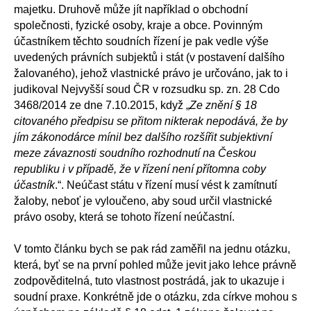
majetku. Druhově může jít například o obchodní
společnosti, fyzické osoby, kraje a obce. Povinným
účastníkem těchto soudních řízení je pak vedle výše
uvedených právních subjektů i stát (v postavení dalšího
žalovaného), jehož vlastnické právo je určováno, jak to i
judikoval Nejvyšší soud ČR v rozsudku sp. zn. 28 Cdo
3468/2014 ze dne 7.10.2015, když „
Ze znění § 18
citovaného předpisu se přitom nikterak nepodává, že by
jím zákonodárce mínil bez dalšího rozšířit subjektivní
meze závaznosti soudního rozhodnutí na Českou
republiku i v případě, že v řízení není přítomna coby
účastník
.“. Neúčast státu v řízení musí vést k zamítnutí
žaloby, neboť je vyloučeno, aby soud určil vlastnické
právo osoby, která se tohoto řízení neúčastní.
V tomto článku bych se pak rád zaměřil na jednu otázku,
která, byť se na první pohled může jevit jako lehce právně
zodpověditelná, tuto vlastnost postrádá, jak to ukazuje i
soudní praxe. Konkrétně jde o otázku, zda církve mohou s